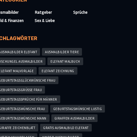
smalbilder
Ratgeber
Sprüche
ld & Finanzen
Sex & Liebe
CHLAGWÖRTER
AUSMALBILDER ELEFANT
AUSMALBILDER TIERE
DSCHUNGEL AUSMALBILDER
ELEFANT MALBUCH
ELEFANT MALVORLAGE
ELEFANT ZEICHNUNG
GEBURTSTAGSGLÜCKWÜNSCHE FRAU
GEBURTSTAGSGRÜSSE FRAU
GEBURTSTAGSSPRÜCHE FÜR MÄNNER
GEBURTSTAGSWÜNSCHE FRAU
GEBURTSTAGSWÜNSCHE LUSTIG
GEBURTSTAGSWÜNSCHE MANN
GIRAFFEN AUSMALBILDER
GIRAFFE ZEICHENBLATT
GRATIS AUSMALBILD ELEFANT