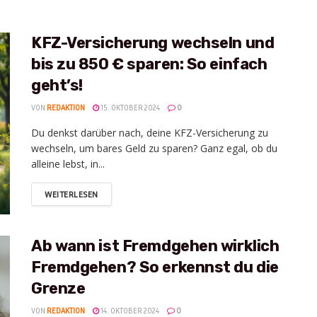
KFZ-Versicherung wechseln und
bis zu 850 € sparen: So einfach
geht’s!
VON
REDAKTION
15. OKTOBER 2024
0
Du denkst darüber nach, deine KFZ-Versicherung zu
wechseln, um bares Geld zu sparen? Ganz egal, ob du
alleine lebst, in...
WEITERLESEN
Ab wann ist Fremdgehen wirklich
Fremdgehen? So erkennst du die
Grenze
VON
REDAKTION
14. OKTOBER 2024
0