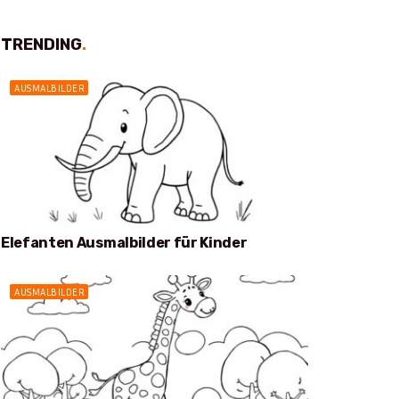
TRENDING
.
AUSMALBILDER
Elefanten Ausmalbilder für Kinder
AUSMALBILDER