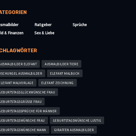
ATEGORIEN
smalbilder
Ratgeber
Sprüche
ld & Finanzen
Sex & Liebe
CHLAGWÖRTER
AUSMALBILDER ELEFANT
AUSMALBILDER TIERE
DSCHUNGEL AUSMALBILDER
ELEFANT MALBUCH
ELEFANT MALVORLAGE
ELEFANT ZEICHNUNG
GEBURTSTAGSGLÜCKWÜNSCHE FRAU
GEBURTSTAGSGRÜSSE FRAU
GEBURTSTAGSSPRÜCHE FÜR MÄNNER
GEBURTSTAGSWÜNSCHE FRAU
GEBURTSTAGSWÜNSCHE LUSTIG
GEBURTSTAGSWÜNSCHE MANN
GIRAFFEN AUSMALBILDER