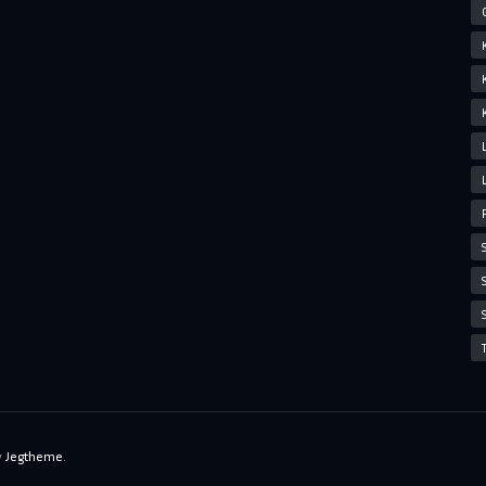
y
Jegtheme
.