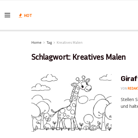
HOT
Home
Tag
Kreatives Malen
Schlagwort:
Kreatives Malen
Giraf
VON
REDAK
Stellen 
und halt